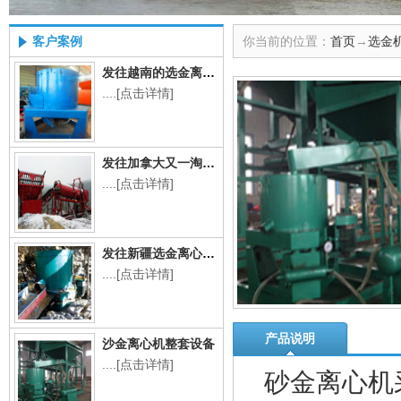
客户案例
你当前的位置：
首页
→
选金
发往越南的选金离心机
....
[点击详情]
发往加拿大又一淘金设备
....
[点击详情]
发往新疆选金离心机工作现场
....
[点击详情]
产品说明
沙金离心机整套设备
....
[点击详情]
砂金离心机