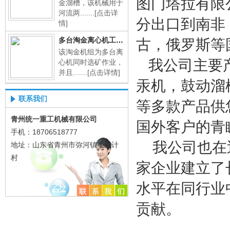
图门塔拉有限
金溜槽，该机械用于
河流两.......
[点击详
分出口到南非
情]
多台淘金离心机工作现场
古，俄罗斯等
该淘金机组为多台离
我公司主要产
心机同时选矿作业，
并且.......
[点击详情]
汞机，鼓动溜
联系我们
等多款产品供
青州统一重工机械有限公司
国外客户的青
手机：18706518777
我公司也在近
地址：山东省青州市弥河镇小张计
村
家企业建立了
水平在同行业
贡献。