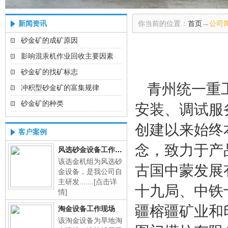
新闻资讯
你当前的位置：
首页
→
公司
砂金矿的成矿原因
影响混汞机作业回收主要因素
砂金矿的找矿标志
青州统一重工
冲积型砂金矿的富集规律
砂金矿的种类
安装、调试服
创建以来始终
客户案例
念，致力于产
风选砂金设备工作现场
该选金机组为风选砂
古国中蒙发展
金设备，是我公司自
主研发.......
[点击详
十九局、中铁
情]
疆榕疆矿业和
淘金设备工作现场
该淘金设备为旱地淘